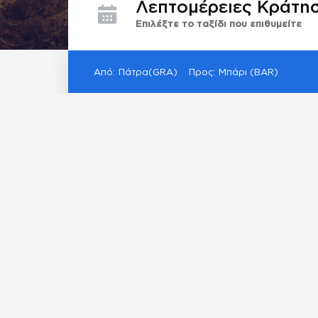
Λεπτομέρειες Κράτη
Επιλέξτε το ταξίδι που επιθυμείτε
Από
:
Πάτρα
(
GRA
)
Προς
:
Μπάρι
(
BAR
)
ΚΥΡ 07.06
ΔΕΥ 08.06
ΤΡΙ 09.
Ενδεικτική τιμή
€
N/A
BLUE STAR FERRIES
Superfast II