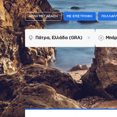
ΑΠΛΗ ΜΕΤΑΒΑΣΗ
ΜΕ ΕΠΙΣΤΡΟΦΗ
ΠΟΛΛΑΠΛ
Πάτρα, Ελλάδα (GRA)
Μπάρι