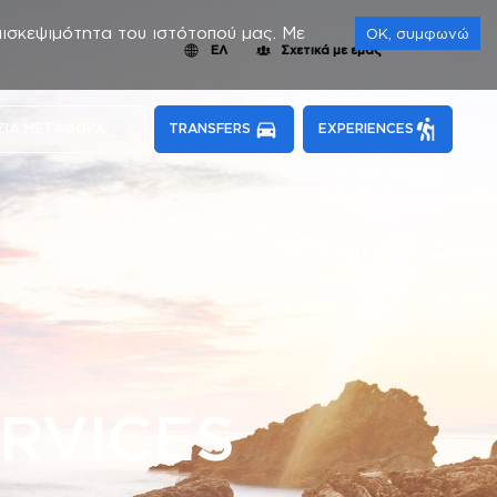
πισκεψιμότητα του ιστότοπού μας. Με
OK, συμφωνώ
ΕΛ
Σχετικά με εμάς
ΣΙΑ ΜΕΤΑΦΟΡΆ
TRANSFERS
EXPERIENCES
ERVICES